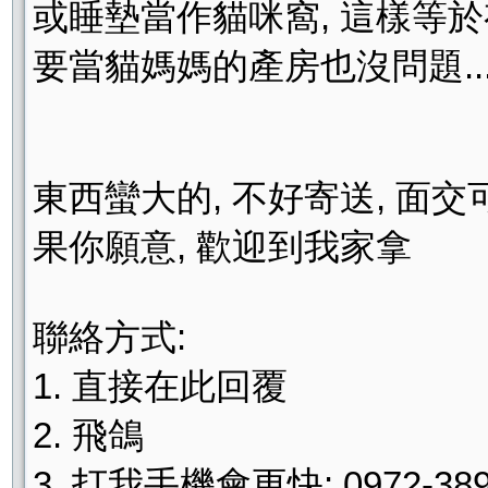
或睡墊當作貓咪窩, 這樣等於
要當貓媽媽的產房也沒問題....
東西蠻大的, 不好寄送, 面交
果你願意, 歡迎到我家拿
聯絡方式:
1. 直接在此回覆
2. 飛鴿
3. 打我手機會更快: 0972-389