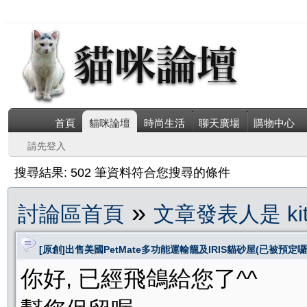
首頁
貓咪論壇
時尚生活
聊天廣場
購物中心
請先登入
搜尋結果: 502 筆資料符合您搜尋的條件
»
討論區首頁
文章發表人是 kitty
[原創]出售美國PetMate多功能運輸籠及IRIS貓砂屋(已被預定囉
你好, 已經飛鴿給您了^^