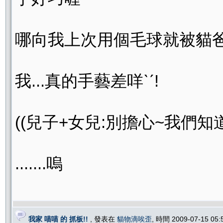
哪向我上次用個毛球就被貓爸看
我...真的手藝差咩ˋˊ!
((兒子+女兒:別擔心~我們知道
.......嗚
我家 喵喵 的 抓板!!
, 發表在
貓物滴唉歪
, 時間 2009-07-15 05