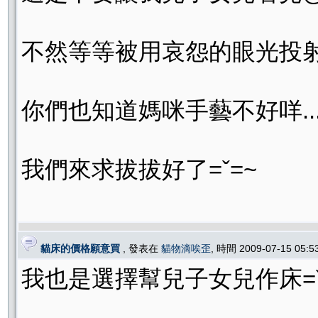
不然等等被用哀怨的眼光投
你們也知道媽咪手藝不好咩..
我們來求拔拔好了=ˇ=~
貓床的價格願意買
, 發表在
貓物滴唉歪
, 時間 2009-07-15 05:
我也是選擇幫兒子女兒作床=ˇ