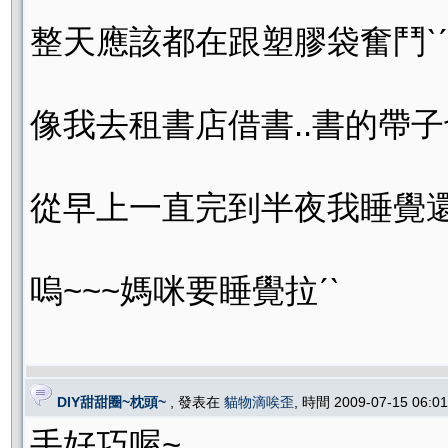
整天應該都在跟塑膠袋奮鬥ˋˊ
像我去租書店借書..書的帶
從早上一直完到半夜我睡覺還在玩
嗚~~~媽咪要睡覺拉ˊˋ
DIY甜甜圈~枕頭~
, 發表在
貓物滴唉歪
, 時間 2009-07-15 06:
手好巧喔~