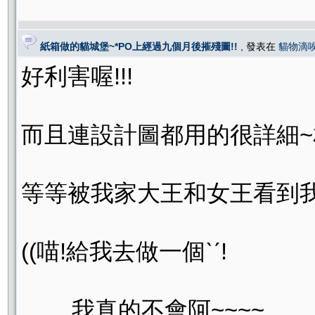
紙箱做的貓城堡~*PO上經過九個月後摧殘圖!!
, 發表在
貓物滴
好利害喔!!!
而且連設計圖都用的很詳細~
等等被我家大王和女王看到我就死
((喵!給我去做一個ˋˊ!
........我真的不會阿~~~~