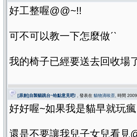
好工整喔@@~!!
可不可以教一下怎麼做ˊˋ
我的椅子已經要送去回收場了..
[原創]自製貓跳台~给點意見吧!
, 發表在
貓物滴唉歪
, 時間 2009
好好喔~如果我是貓早就玩瘋了
還是不要讓我兒子女兒看見@