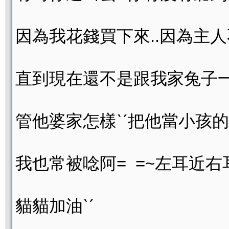
因為我花錢買下來..因為主人
直到現在還不是跟我家兔子一起
管他婆家怎樣ˋˊ把他當小孩
我也常被唸阿= =~左耳近右
貓貓加油ˋˊ