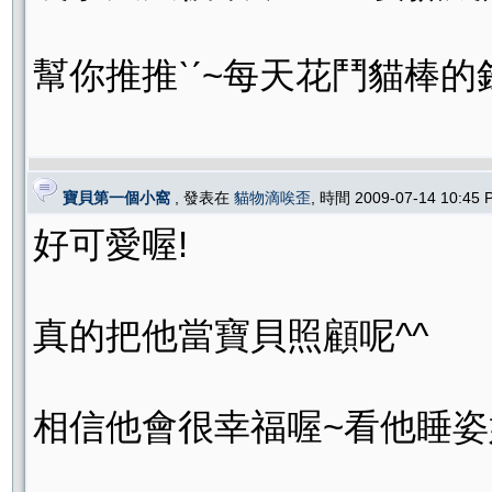
幫你推推ˋˊ~每天花鬥貓棒的錢.
寶貝第一個小窩
, 發表在
貓物滴唉歪
, 時間 2009-07-14 10:45
好可愛喔!
真的把他當寶貝照顧呢^^
相信他會很幸福喔~看他睡姿