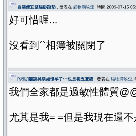
自製便宜濾貓砂踏墊
, 發表在
貓物滴唉歪
, 時間 2009-07-15 0
好可惜喔...
沒看到ˊˋ相簿被關閉了
[求助]聽說吳淡如懷孕了~~也是養五隻貓
, 發表在
貓物滴唉歪
,
我們全家都是過敏性體質@
尤其是我= =但是我現在還不