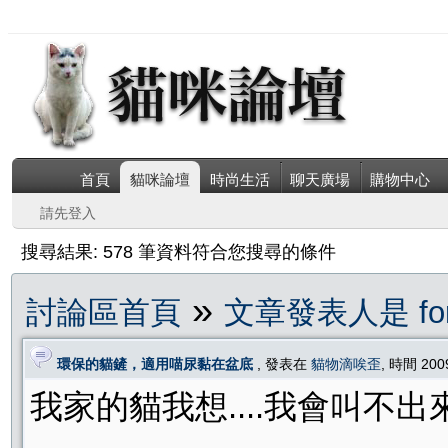
首頁
貓咪論壇
時尚生活
聊天廣場
購物中心
請先登入
搜尋結果: 578 筆資料符合您搜尋的條件
»
討論區首頁
文章發表人是 fore
環保的貓鏟，適用喵尿黏在盆底
, 發表在
貓物滴唉歪
, 時間 200
我家的貓我想....我會叫不出