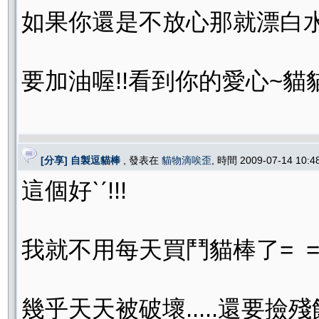
如果你還是不放心那就漂白
要加油喔!!看到你的愛心~貓
[分享] 自製逗貓棒
, 發表在
貓物滴唉歪
, 時間 2009-07-14 10:
這個好ˋˊ!!!
我就不用每天買鬥貓棒了= =..
幾乎天天被破壞.....還要撿殘