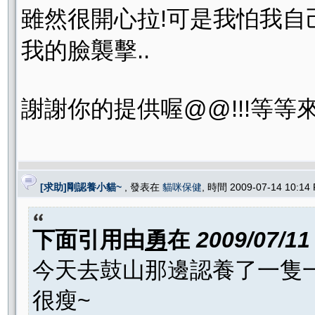
雖然很開心拉!可是我怕我自己
我的臉襲擊..
謝謝你的提供喔@@!!!等等來
[求助]剛認養小貓~
, 發表在
貓咪保健
, 時間 2009-07-14 10:1
下面引用由
勇
在
2009/07/11
今天去鼓山那邊認養了一隻
很瘦~