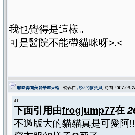
我也覺得是這樣..
可是醫院不能帶貓咪呀>.<
貓咪勇闖美麗華摩天輪
, 發表在
我家的貓寶貝
, 時間 2007-09-
下面引用由
frogjump77
在
2
不過版大的貓貓真是可愛阿!!! (