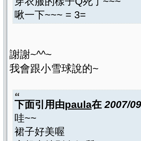
穿衣服的樣子Q死了~~~
啾一下~~~ = 3=
謝謝~^^~
我會跟小雪球說的~
下面引用由
paula
在
2007/0
哇~~
裙子好美喔