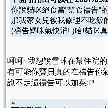
你說貓咪絕食當"禁食禱告"
那我家女兒被我修理不吃飯
(禱告媽咪氣快消!!)哈!貓咪
呵呵~我想說雪球在幫住院
有可能你寶貝真的在禱告你
說不定還禱告可以加菜:P