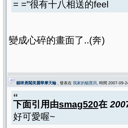
= ="很有十八相送的feel
變成心碎的畫面了..(奔)
貓咪勇闖美麗華摩天輪
, 發表在
我家的貓寶貝
, 時間 2007-09-
下面引用由
smag520
在
200
好可愛喔~