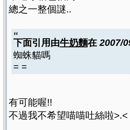
總之一整個謎..
下面引用由
牛奶麵
在
2007/0
蜘蛛貓嗎
= =
有可能喔!!
不過我不希望喵喵吐絲啦>.<