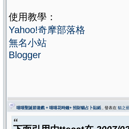
使用教學：
Yahoo!奇摩部落格
無名小站
Blogger
喵喵聖誕節遊戲 + 喵喵花時鐘+ 招財貓占卜貼紙
, 發表在
貓之