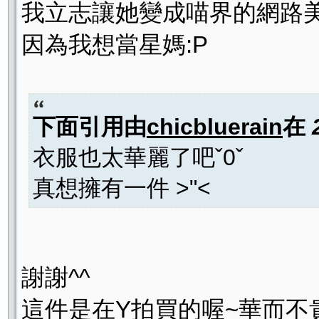
我立志讓她變成喵界的網路美
因為我想當星媽:P
下面引用由
chicbluerain
在
衣服也太華麗了吧ˇ0ˇ
真想擁有一件 >"<
謝謝^^
這件是在Y拍買的喔~華而不貴