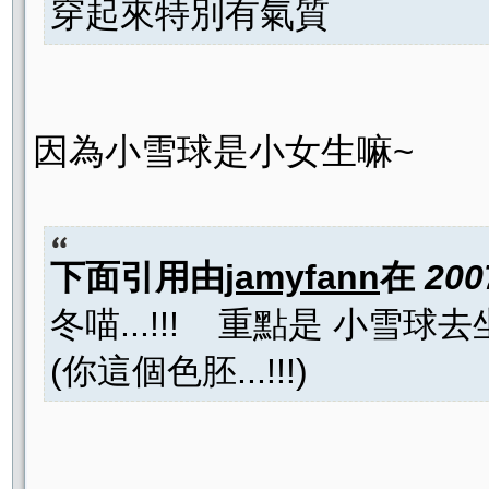
穿起來特別有氣質
因為小雪球是小女生嘛~
下面引用由
jamyfann
在
200
冬喵...!!! 重點是 小雪球去坐
(你這個色胚...!!!)