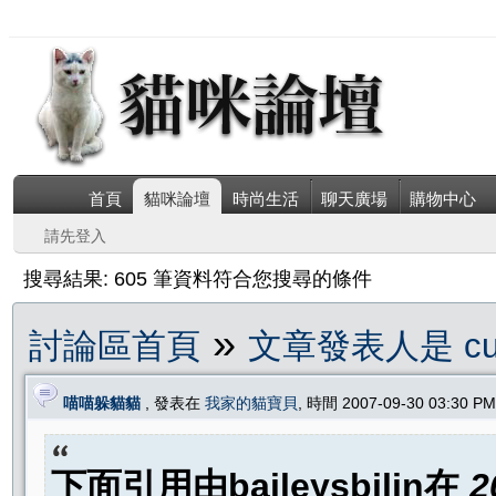
首頁
貓咪論壇
時尚生活
聊天廣場
購物中心
請先登入
搜尋結果: 605 筆資料符合您搜尋的條件
»
討論區首頁
文章發表人是 cun
喵喵躲貓貓
, 發表在
我家的貓寶貝
, 時間 2007-09-30 03:30 
下面引用由
baileysbilin
在
2