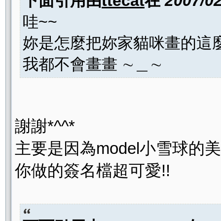
下面引用由
ttecat
在
2007/0
哇~~
妳是怎麼把妳家貓咪畫的這麼
我都不會畫畫 ∼＿∼
謝謝*^^*
主要是因為model小雪球的美
你做的簽名檔超可愛!!