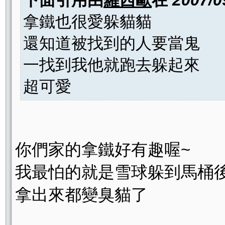
下面引用由
羅西歐
在
2007/0
拿鐵也很愛躲貓貓
還知道被找到的人要當鬼
一找到我他就跑去躲起來
超可愛
你們家的拿鐵好有趣喔~
我最怕的就是雪球躲到馬桶後
拿出來都變臭貓了