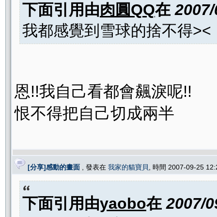
下面引用由
肉圓QQ
在
2007/
我都感覺到雪球的捨不得><
恩!!我自己看都會飆淚呢!!
恨不得把自己切成兩半
[分享]感動的畫面
, 發表在
我家的貓寶貝
, 時間 2007-09-25 12
下面引用由
yaobo
在
2007/0