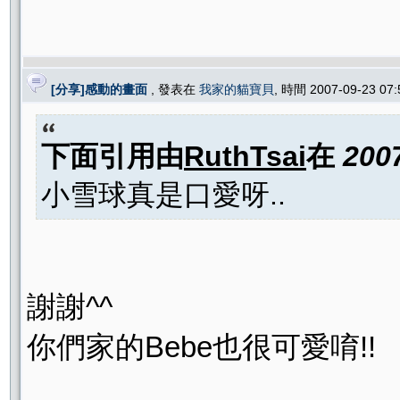
[分享]感動的畫面
, 發表在
我家的貓寶貝
, 時間 2007-09-23 07
下面引用由
RuthTsai
在
200
小雪球真是口愛呀..
謝謝^^
你們家的Bebe也很可愛唷!!