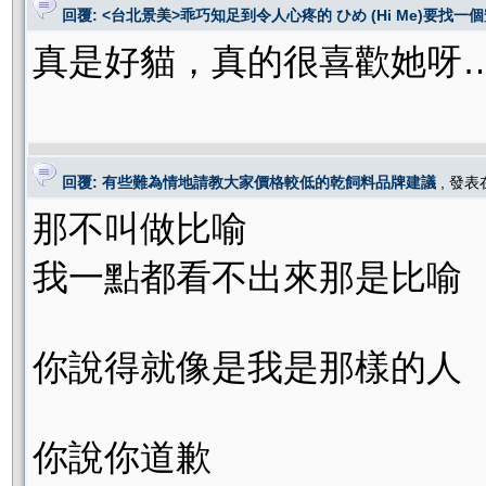
回覆: <台北景美>乖巧知足到令人心疼的 ひめ (Hi Me)要找一個
真是好貓，真的很喜歡她呀
回覆: 有些難為情地請教大家價格較低的乾飼料品牌建議
, 發
那不叫做比喻
我一點都看不出來那是比喻
你說得就像是我是那樣的人
你說你道歉