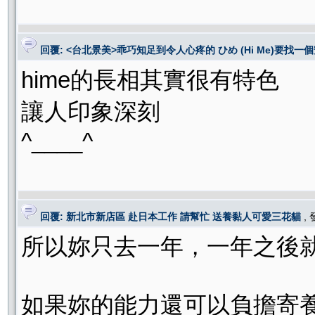
回覆: <台北景美>乖巧知足到令人心疼的 ひめ (Hi Me)要找一個
hime的長相其實很有特色
讓人印象深刻
^____^
回覆: 新北市新店區 赴日本工作 請幫忙 送養黏人可愛三花貓
,
所以妳只去一年，一年之後
如果妳的能力還可以負擔寄