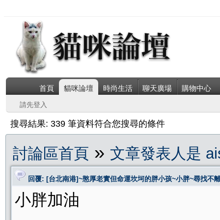
首頁
貓咪論壇
時尚生活
聊天廣場
購物中心
請先登入
搜尋結果: 339 筆資料符合您搜尋的條件
»
討論區首頁
文章發表人是 ais
回覆: [台北南港]~憨厚老實但命運坎坷的胖小孩~小胖~尋找不
小胖加油