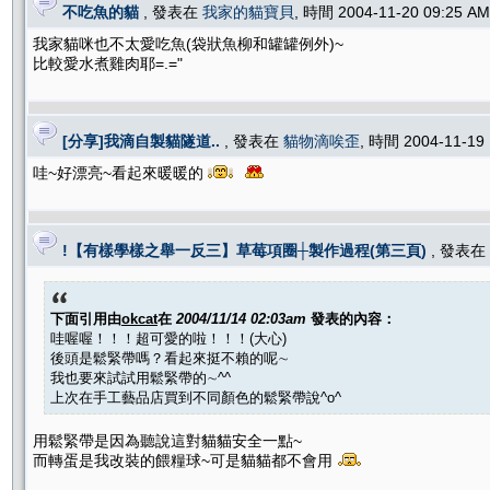
不吃魚的貓
, 發表在
我家的貓寶貝
, 時間 2004-11-20 09:25 
我家貓咪也不太愛吃魚(袋狀魚柳和罐罐例外)~
比較愛水煮雞肉耶=.="
[分享]我滴自製貓隧道..
, 發表在
貓物滴唉歪
, 時間 2004-11-19
哇~好漂亮~看起來暖暖的
!【有樣學樣之舉一反三】草莓項圈┼製作過程(第三頁)
, 發表在
下面引用由
okcat
在
2004/11/14 02:03am
發表的內容：
哇喔喔！！！超可愛的啦！！！(大心)
後頭是鬆緊帶嗎？看起來挺不賴的呢∼
我也要來試試用鬆緊帶的∼^^
上次在手工藝品店買到不同顏色的鬆緊帶說^o^
用鬆緊帶是因為聽說這對貓貓安全一點~
而轉蛋是我改裝的餵糧球~可是貓貓都不會用