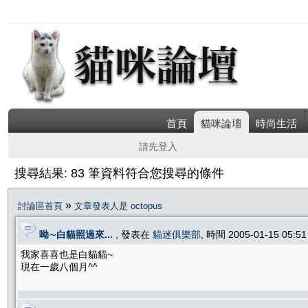
首頁
貓咪論壇
時尚生活
請先登入
搜尋結果: 83 筆資料符合您搜尋的條件
»
討論區首頁
文章發表人是 octopus
呦∼白貓照過來...
, 發表在
貓迷俱樂部
, 時間 2005-01-15 05:
我家喜喜也是白貓貓~
現在一歲八個月^^