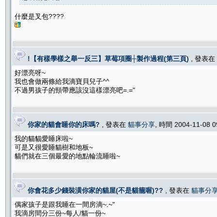
什麼是叉包????
!【有樣學樣之舉一反三】草莓項圈┼製作過程(第三頁)
, 發表在
好漂亮呀~
我也會做兩條給我滴寶貝兒子^^
不過男孩子的頸帶應該沒這樣漂亮吧=.="
你家的貓會睡你的床嗎?
, 發表在
貓事分享
, 時間 2004-11-08 
我的貓貓愛睡床啦~
可是又很愛睡貓樹和地板~
貓們就在三個最愛的地點輪流睡啦~
你會花多少錢裝潢你家的貓屋(不是貓籠喔)??
, 發表在
貓事分
偶家孩子是跟我睡在一間房滴~.~"
我滴房間分三份~每人/貓一份~