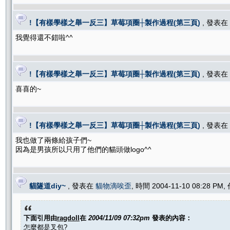
!【有樣學樣之舉一反三】草莓項圈┼製作過程(第三頁)
, 發表在
我覺得還不錯啦^^
!【有樣學樣之舉一反三】草莓項圈┼製作過程(第三頁)
, 發表在
喜喜的~
!【有樣學樣之舉一反三】草莓項圈┼製作過程(第三頁)
, 發表在
我也做了兩條給孩子們~
因為是男孩所以只用了他們的貓頭做logo^^
貓隧道diy~
, 發表在
貓物滴唉歪
, 時間 2004-11-10 08:28 PM
下面引用由
ragdoll
在
2004/11/09 07:32pm
發表的內容：
怎麼都是叉包?