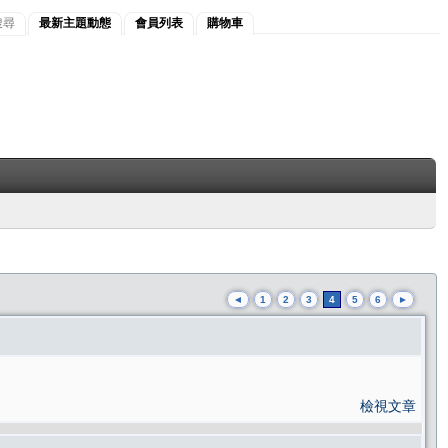
搜尋
最新主題動態
會員列表
購物車
◄
1
2
3
4
5
6
►
檢視文章