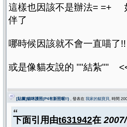
這樣也因該不是辦法= =+
伴了
哪時候因該就不會一直喵了!
或是像貓友說的 ""結紮""
[貼圖]貓咪護照(P4有新照喔!!)
, 發表在
我家的貓寶貝
, 時間 20
下面引用由
t631942
在
2007