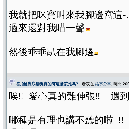
我就把咪寶叫來我腳邊窩這-.
過來還對我喵一聲
然後乖乖趴在我腳邊
{討論}流浪貓狗真的有這麼該死嗎?
, 發表在
貓事分享
, 時間 20
唉!! 愛心真的難伸張!! 遇
哪種是有理也講不聽的啦 !!