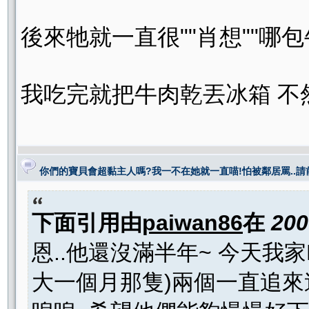
後來牠就一直很""肖想""哪包牛肉乾.
我吃完就把牛肉乾丟冰箱 不
你們的寶貝會超黏主人嗎?我一不在她就一直喵!怕被鄰居罵..請
下面引用由
paiwan86
在
200
恩..他還沒滿半年~ 今天我
大一個月那隻)兩個一直追來追去