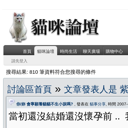
首頁
貓咪論壇
時尚生活
聊天廣場
購物中心
請先登入
搜尋結果: 810 筆資料符合您搜尋的條件
»
討論區首頁
文章發表人是 
你/妳 會寧願養貓貓不生小孩嗎?
, 發表在
貓事分享
, 時間 2007
當初還沒結婚還沒懷孕前 ..