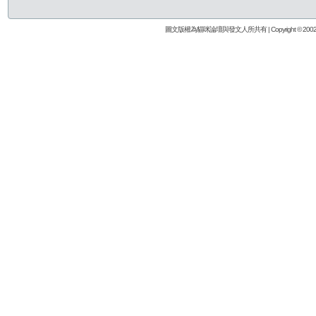
圖文版權為貓咪論壇與發文人所共有 | Copyright © 2002