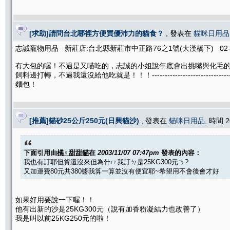
[求助]請問台北哪裡方便買優沛力的貓食？
, 發表在
貓咪日用品
志誠寵物用品 新莊店:台北縣新莊市中正路76之1號(大漢橋下) 02-29
有大包的喔！不過是又喵吃的，志誠的小姐說年底會出挑嘴與化毛的大
飼料邊打轉，不過我還沒給他吃就是！！！------------------------------
麵包！
[推薦]貓砂25公斤250元(日興貓沙)
, 發表在
貓咪日用品
, 時間 2
下面引用由
橘♀甜甜貓
在
2003/11/07 07:47pm
發表的內容：
我也有訂耶但貨還沒來但為什ㄇ我訂ㄉ是25KG300元ㄋ?
又加運費80元共380醬我算一算並沒有便宜耶~希望用不會後會才好
如果好用要說一下喔！！
他有出新的沙是25KG300元（說有加香粉凝結力也改善了）
我是叫以前25KG250元的啦！