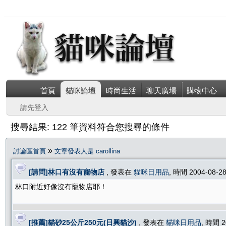
首頁
貓咪論壇
時尚生活
聊天廣場
購物中心
請先登入
搜尋結果: 122 筆資料符合您搜尋的條件
»
討論區首頁
文章發表人是 carollina
[請問]林口有沒有寵物店
, 發表在
貓咪日用品
, 時間 2004-08-2
林口附近好像沒有寵物店耶！
[推薦]貓砂25公斤250元(日興貓沙)
, 發表在
貓咪日用品
, 時間 2