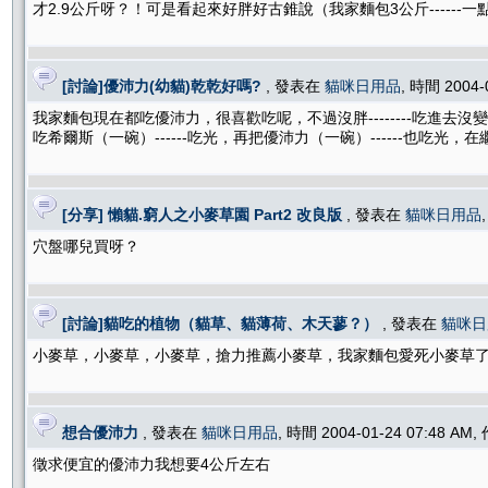
才2.9公斤呀？！可是看起來好胖好古錐說（我家麵包3公斤------
[討論]優沛力(幼貓)乾乾好嗎?
, 發表在
貓咪日用品
, 時間 2004-
我家麵包現在都吃優沛力，很喜歡吃呢，不過沒胖--------吃進
吃希爾斯（一碗）------吃光，再把優沛力（一碗）------也吃光
[分享] 懶貓.窮人之小麥草園 Part2 改良版
, 發表在
貓咪日用品
穴盤哪兒買呀？
[討論]貓吃的植物（貓草、貓薄荷、木天蓼？）
, 發表在
貓咪日
小麥草，小麥草，小麥草，搶力推薦小麥草，我家麵包愛死小麥草
想合優沛力
, 發表在
貓咪日用品
, 時間 2004-01-24 07:48 AM
徵求便宜的優沛力我想要4公斤左右