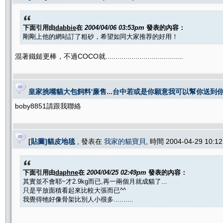
下面引用由
dabbie
在
2004/04/06 03:53pm
發表的內容：
剛剛上他的網站訂了粗砂，希望如同大家推荐的好用！
混著鐵鎚更棒，不過COCO就.......................................
皇家挑嘴貓大包飼料'廉售...台中若或是你願意我可以幫你送到
boby8851請跟我聯絡
[貼圖]貓皮地毯
, 發表在
我家的貓寶貝
, 時間 2004-04-29 10:
下面引用由
daphne
在
2004/04/25 02:49pm
發表的內容：
其實並不會耶~才2.9kg而已,再一兩個月就成貓了...
只是平放面積看起來比較大張而已^^
我覺得牠好像骨架比別人小很多..........