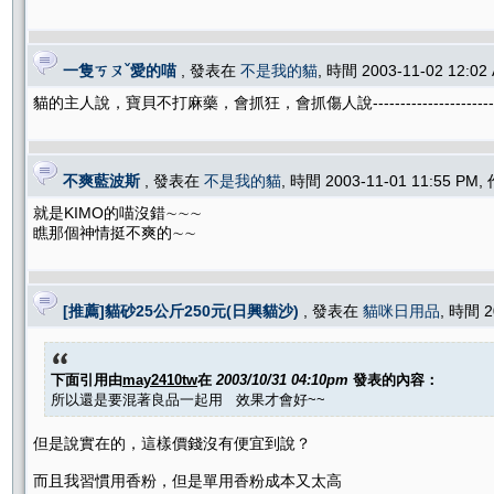
一隻ㄎㄡˇ愛的喵
, 發表在
不是我的貓
, 時間 2003-11-02 12:0
貓的主人說，寶貝不打麻藥，會抓狂，會抓傷人說-------------------------
不爽藍波斯
, 發表在
不是我的貓
, 時間 2003-11-01 11:55 PM
就是KIMO的喵沒錯∼∼∼
瞧那個神情挺不爽的∼∼
[推薦]貓砂25公斤250元(日興貓沙)
, 發表在
貓咪日用品
, 時間 2
下面引用由
may2410tw
在
2003/10/31 04:10pm
發表的內容：
所以還是要混著良品一起用 效果才會好~~
但是說實在的，這樣價錢沒有便宜到說？
而且我習慣用香粉，但是單用香粉成本又太高