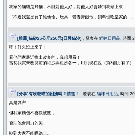
我家的貓貓是野貓，不能對他太好，對他太好會騎到我頭上來！
（不過我還是買了維他命、玩具、營養膏餵他，飼料也吃皇家的...........唉！貓奴.
[推薦]貓砂25公斤250元(日興貓沙)
, 發表在
貓咪日用品
, 時間 2
呼！好久沒上來了！
看他們家最近推出改良的，真想用看！
當初我買未改良前的細沙與粗沙各一，用到現在說（買3個月有了）
[分享]有吹乾喵的困擾嗎？請進！
, 發表在
貓咪日用品
, 時間 20
真是厲害，
但我家麵包不喜歡被關，
否則他會用力的哭，
吵到大家不能睡為止。