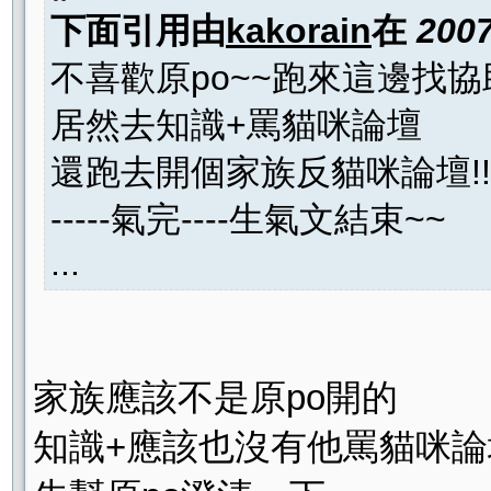
下面引用由
kakorain
在
2007
不喜歡原po~~跑來這邊找協助
居然去知識+罵貓咪論壇
還跑去開個家族反貓咪論壇!!!搞什
-----氣完----生氣文結束~~
...
家族應該不是原po開的
知識+應該也沒有他罵貓咪論