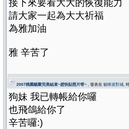
接下來要看大大的恢復能力
請大家一起為大大祈福
為雅加油
雅 辛苦了
2007桃園貓聚完美結束~趕快貼照片呀~
, 發表在
貓咪派對城
, 
狗妹 我已轉帳給你囉
也飛鴿給你了
辛苦囉:)