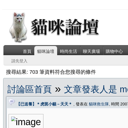
首頁
貓咪論壇
時尚生活
聊天廣場
購物中心
請先登入
搜尋結果: 703 筆資料符合您搜尋的條件
»
討論區首頁
文章發表人是 mo
【已送養】＊虎斑小貓－天天＊
, 發表在
貓咪救生隊
, 時間 200