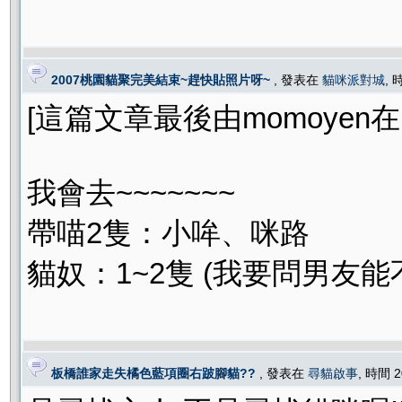
2007桃園貓聚完美結束~趕快貼照片呀~
, 發表在
貓咪派對城
, 
[這篇文章最後由momoyen在 200
我會去~~~~~~~
帶喵2隻：小哞、咪路
貓奴：1~2隻 (我要問男友能
板橋誰家走失橘色藍項圈右跛腳貓??
, 發表在
尋貓啟事
, 時間 2