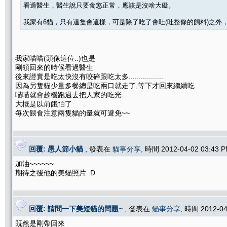
看過醫生，醫生說只要食慾正常，應該是沒啥大礙。
我家有6貓，只有這隻會這樣，可是除了吃了會吐(吐整條的飼料)之外
我家喵喵(頭像這位..)也是
剛領回來的時候看過醫生
後來證實是吃太快沒有咬碎跟吃太多.................
因為另隻貓少量多餐總是吃兩口就走了,等下才回來繼續吃
喵喵就會趁機跑過去把人家的吃光
大概是以前餓怕了
每次餵食注意兩隻貓的量就可避免~~
回覆: 愚人節小貓
, 發表在
貓事分享
, 時間 2012-04-02 03:43
加油~~~~~~
期待之後他的美貓照片 :D
回覆: 請問一下美短貓的問題~
, 發表在
貓事分享
, 時間 2012-0
既然是剛帶回來