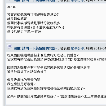
回覆: 請問一下美短貓的問題~
, 發表在
貓事分享
, 時間 2012-0
XDDD
其實這樣聽來有可能是呼吸道感染?
就是類似感冒
偶爾我家貓感冒就是眼睛分泌物很多
呼吸會有鼻涕聲 (鼻子還吹過泡泡XDrz)
然後活動力下降,一直睡
回覆: 請問一下美短貓的問題~
, 發表在
貓事分享
, 時間 2012-0
吃東西的嘰嘰嘰聽起來像是覺得好吃發出的聲音?
我家貓有時候會因為罐頭好吃(或是餓壞了XD)發出讚嘆的聲音和"嘖嘖
眼睛附近咖啡色有可能是感冒或是感染造成的分泌物淚痕
通常他康復了的話就會好了
像是吸鼻涕的聲音的話
我也懷疑是呼嚕聲?
我朋友每次來我家聽到貓呼嚕都很緊張問我貓怎麼了~
如果可以貼個照片或是影片就好了~ (當然如果感覺不太正常也是建