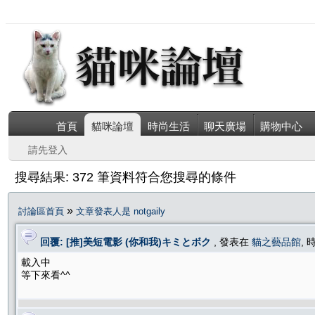
首頁
貓咪論壇
時尚生活
聊天廣場
購物中心
請先登入
搜尋結果: 372 筆資料符合您搜尋的條件
»
討論區首頁
文章發表人是 notgaily
回覆: [推]美短電影 (你和我)キミとボク
, 發表在
貓之藝品館
, 
載入中
等下來看^^