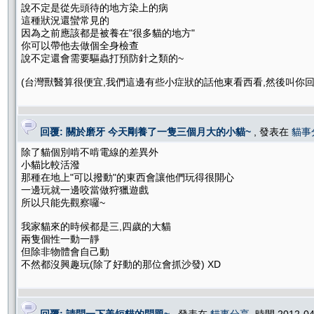
說不定是從先頭待的地方染上的病
這種狀況還蠻常見的
因為之前應該都是被養在"很多貓的地方"
你可以帶他去做個全身檢查
說不定還會需要驅蟲打預防針之類的~
(台灣獸醫算很便宜,我們這邊有些小症狀的話他東看西看,然後叫你回家觀察
回覆: 關於磨牙 今天剛養了一隻三個月大的小貓~
, 發表在
貓事
除了貓個別啃不啃電線的差異外
小貓比較活潑
那種在地上"可以撥動"的東西會讓他們玩得很開心
一邊玩就一邊咬當做狩獵遊戲
所以只能先觀察囉~
我家貓來的時候都是三,四歲的大貓
兩隻個性一動一靜
但除非物體會自己動
不然都沒興趣玩(除了好動的那位會抓沙發) XD