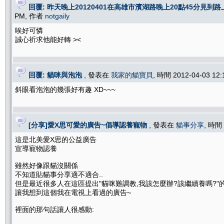
回覆: 昨天晚上20120401在高雄市濱湖路睌上20點45分見到路上
PM, 作者
notgaily
唉好可憐
誠心祈求他能好轉 ><
回覆: 貓咪與泡泡
, 發表在
我家的貓寶貝
, 時間 2012-04-03 12
斜眼看泡泡的幾張好有趣 XD~~~
[分享]愛X思可愛的廣告~倡導認養寵物
, 發表在
貓事分享
, 時間 
這是北美愛X思的公益廣告
宣導寵物認養
雖然好像跟貓沒關係
不知道貼貓事分享適不適合..
但是最近很多人在這區提出"貓咪難調教,我該怎麼辦?該繼續養嗎?"
讓我想到這個我在電視上看過的廣告~
裡面的那句話讓人很感動: