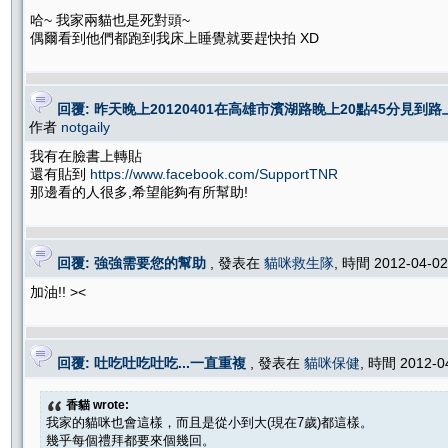
哈~ 我家兩貓也是死對頭~
偶爾看到他們都跑到我床上睡覺就要趕快拍 XD
回覆: 昨天晚上20120401在高雄市濱湖路睌上20點45分見到路上
作者
notgaily
我有在臉書上轉貼
還有貼到
https://www.facebook.com/SupportTNR
那邊看的人很多,希望能夠有所幫助!
回覆: 強強需要您的幫助
, 發表在
貓咪救生隊
, 時間 2012-04-0
加油!! ><
回覆: 吐吃吐吃吐吃...一直重複
, 發表在
貓咪保健
, 時間 2012-0
香貓 wrote:
我家的貓咪也會這樣，而且是從小到大(現在7歲)都這樣。
幾乎每個禮拜都要來個幾回。