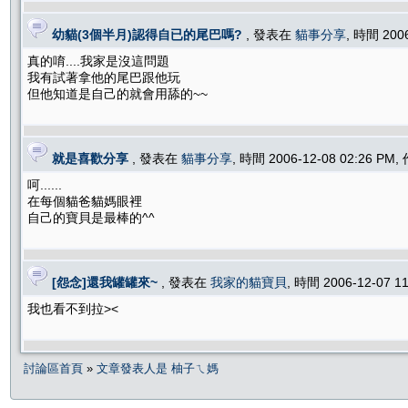
幼貓(3個半月)認得自已的尾巴嗎?
, 發表在
貓事分享
, 時間 200
真的唷....我家是沒這問題
我有試著拿他的尾巴跟他玩
但他知道是自己的就會用舔的~~
就是喜歡分享
, 發表在
貓事分享
, 時間 2006-12-08 02:26 PM
呵......
在每個貓爸貓媽眼裡
自己的寶貝是最棒的^^
[怨念]還我罐罐來~
, 發表在
我家的貓寶貝
, 時間 2006-12-07 1
我也看不到拉><
討論區首頁
»
文章發表人是 柚子ㄟ媽