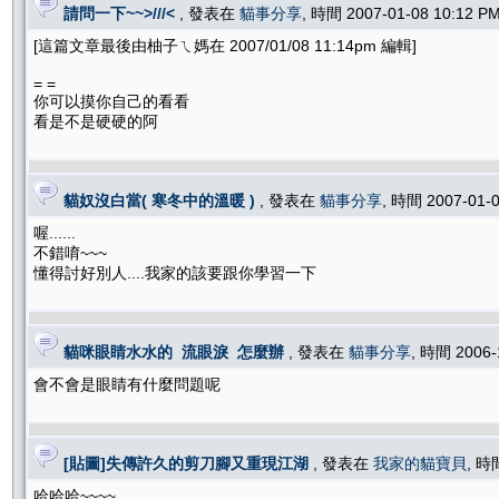
請問一下~~>///<
, 發表在
貓事分享
, 時間 2007-01-08 10:12 
[這篇文章最後由柚子ㄟ媽在 2007/01/08 11:14pm 編輯]
= =
你可以摸你自己的看看
看是不是硬硬的阿
貓奴沒白當( 寒冬中的溫暖 )
, 發表在
貓事分享
, 時間 2007-01-
喔......
不錯唷~~~
懂得討好別人....我家的該要跟你學習一下
貓咪眼睛水水的 流眼淚 怎麼辦
, 發表在
貓事分享
, 時間 2006-
會不會是眼睛有什麼問題呢
[貼圖]失傳許久的剪刀腳又重現江湖
, 發表在
我家的貓寶貝
, 時
哈哈哈~~~~