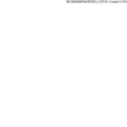
圖文版權為貓咪論壇與發文人所共有 | Copyright © 2002