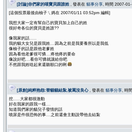
[討論]你們家的喵寶貝跟誰姓
, 發表在
貓事分享
, 時間 2007-01
[這個投票最後由柚子ㄟ媽在 2007/01/11 03:52pm 編輯]
我想大家一定有幫自己的寶貝加上自己的姓
很好奇各位的寶貝是姓誰??
像我家的話......
我的貓大女兒是跟我姓....因為之前是我要養所以是我低
像柚子的話是跟他老爹姓
因為看他老爹很可憐....疼他疼的要命
像說好吧....看你可憐就讓給你吧
不然跟我姓唸起來還聽順口的咧
[原創]純粹抱怨:替貓貓結紮,被罵沒良心
, 發表在
貓事分享
, 時間
挖......大家都很激動
好在我家的跟我一樣....
知道我們家的貓兒子發情的話
噴尿是件很恐怖的事....之前還會主動說帶他去結紮