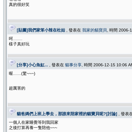
真的很好笑
[貼圖]我們家笨小辣在杜姑
, 發表在
我家的貓寶貝
, 時間 2006-
呵........
樣子真好玩
[分享]小心魚缸...
, 發表在
貓事分享
, 時間 2006-12-15 10:06
喔.......(驚~~~)
超厲害的
貓爸媽們上班上學去，那誰來陪家裡的貓寶貝呢?[討論]
, 發表
一個人在家睡覺等到我回家
之後打算再養一隻陪他~~~