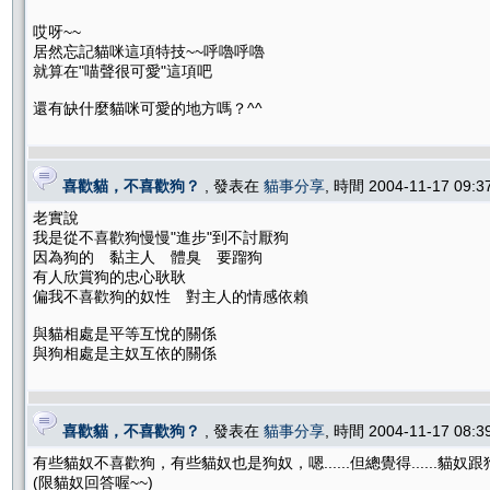
哎呀~~
居然忘記貓咪這項特技~~呼嚕呼嚕
就算在"喵聲很可愛"這項吧
還有缺什麼貓咪可愛的地方嗎？^^
喜歡貓，不喜歡狗？
, 發表在
貓事分享
, 時間 2004-11-17 09:
老實說
我是從不喜歡狗慢慢"進步"到不討厭狗
因為狗的 黏主人 體臭 要蹓狗
有人欣賞狗的忠心耿耿
偏我不喜歡狗的奴性 對主人的情感依賴
與貓相處是平等互悅的關係
與狗相處是主奴互依的關係
喜歡貓，不喜歡狗？
, 發表在
貓事分享
, 時間 2004-11-17 08:
有些貓奴不喜歡狗，有些貓奴也是狗奴，嗯......但總覺得......貓奴
(限貓奴回答喔~~)