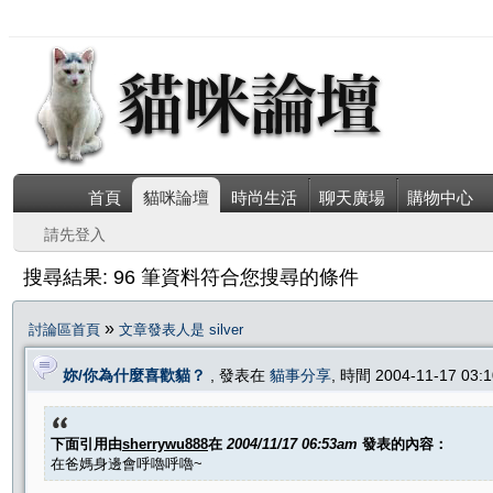
首頁
貓咪論壇
時尚生活
聊天廣場
購物中心
請先登入
搜尋結果: 96 筆資料符合您搜尋的條件
»
討論區首頁
文章發表人是 silver
妳/你為什麼喜歡貓？
, 發表在
貓事分享
, 時間 2004-11-17 03
下面引用由
sherrywu888
在
2004/11/17 06:53am
發表的內容：
在爸媽身邊會呼嚕呼嚕~