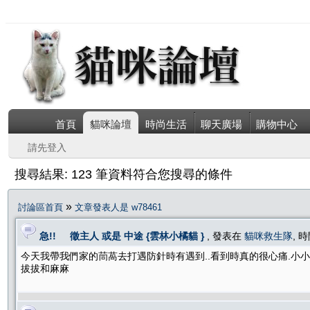
首頁
貓咪論壇
時尚生活
聊天廣場
購物中心
請先登入
搜尋結果: 123 筆資料符合您搜尋的條件
»
討論區首頁
文章發表人是 w78461
急!! 徵主人 或是 中途 {雲林小橘貓 }
, 發表在
貓咪救生隊
, 時
今天我帶我們家的茼萵去打遇防針時有遇到..看到時真的很心痛.小小
拔拔和麻麻