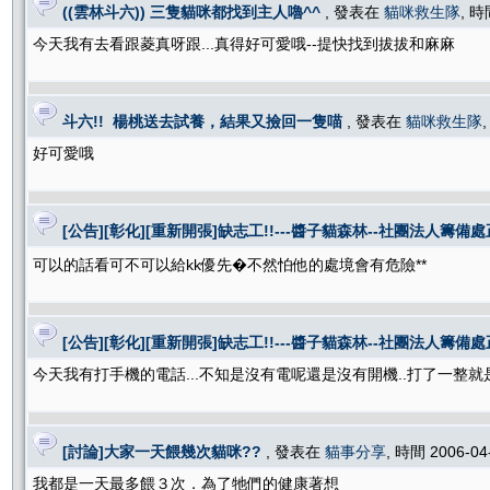
((雲林斗六)) 三隻貓咪都找到主人嚕^^
, 發表在
貓咪救生隊
, 時
今天我有去看跟菱真呀跟...真得好可愛哦--提快找到拔拔和麻麻
斗六!! 楊桃送去試養，結果又撿回一隻喵
, 發表在
貓咪救生隊
好可愛哦
[公告][彰化][重新開張]缺志工!!---醬子貓森林--社團法人籌備處
可以的話看可不可以給kk優先�不然怕他的處境會有危險**
[公告][彰化][重新開張]缺志工!!---醬子貓森林--社團法人籌備處
今天我有打手機的電話...不知是沒有電呢還是沒有開機..打了一整就是沒
[討論]大家一天餵幾次貓咪??
, 發表在
貓事分享
, 時間 2006-04
我都是一天最多餵３次．為了牠們的健康著想