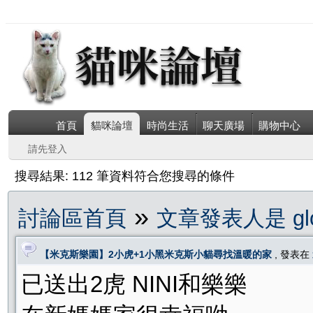
首頁
貓咪論壇
時尚生活
聊天廣場
購物中心
請先登入
搜尋結果: 112 筆資料符合您搜尋的條件
»
討論區首頁
文章發表人是 glor
【米克斯樂園】2小虎+1小黑米克斯小貓尋找溫暖的家
, 發表在
已送出2虎 NINI和樂樂