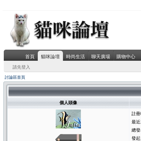
首頁
貓咪論壇
時尚生活
聊天廣場
購物中心
請先登入
討論區首頁
個人頭像
註冊
最近
總發
發起