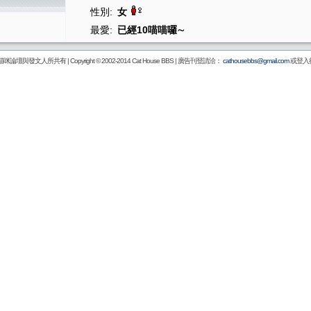
性別:
女
最愛:
已經10喵喵囉∼
壇與發文人所共有 | Copyright © 2002-2014
Cat House BBS
| 廣告刊登請洽：
cathousebbs@gmail.com
或登入後