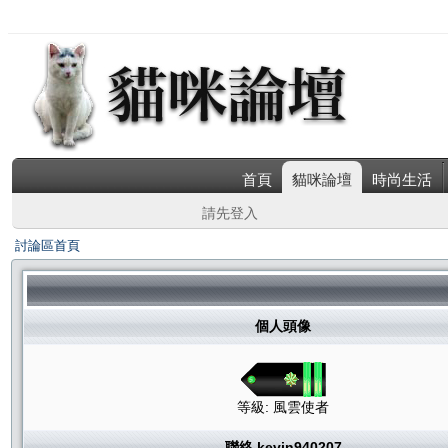
首頁
貓咪論壇
時尚生活
請先登入
討論區首頁
個人頭像
等級: 風雲使者
聯絡 kevin940207