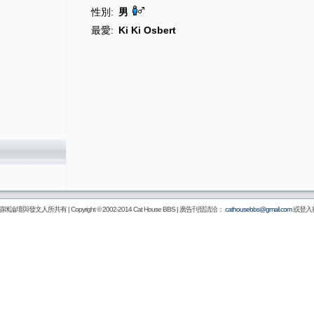
性別:
男
最愛:
Ki Ki Osbert
壇與發文人所共有 | Copyright © 2002-2014
Cat House BBS
| 廣告刊登請洽：
cathousebbs@gmail.com
或登入後