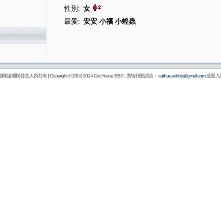
性別:
女
最愛:
安安 小福 小蝗蟲
壇與發文人所共有 | Copyright © 2002-2014
Cat House BBS
| 廣告刊登請洽：
cathousebbs@gmail.com
或登入後