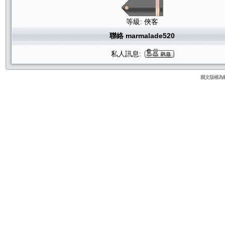
等級: 俠客
聯絡 marmalade520
私人訊息:
圖文版權為貓咪論