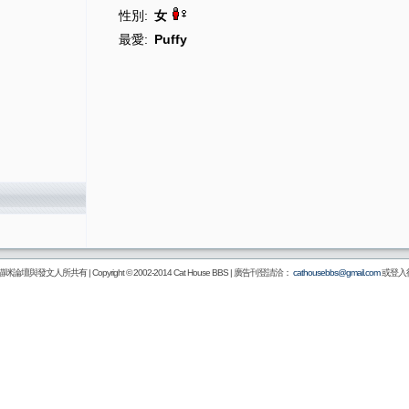
性別:
女
最愛:
Puffy
壇與發文人所共有 | Copyright © 2002-2014
Cat House BBS
| 廣告刊登請洽：
cathousebbs@gmail.com
或登入後