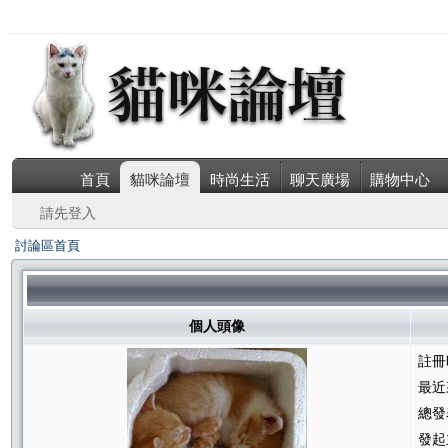
首頁
貓咪論壇
時尚生活
聊天廣場
購物中心
請先登入
討論區首頁
個人頭像
註冊
最近
總發
發起