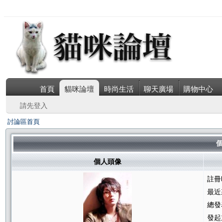
首頁
貓咪論壇
時尚生活
聊天廣場
購物中心
請先登入
討論區首頁
個
個人頭像
註冊
最近
總發
發起