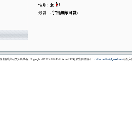
性別:
女
最愛:
↓宇宙無敵可愛↓
壇與發文人所共有 | Copyright © 2002-2014
Cat House BBS
| 廣告刊登請洽：
cathousebbs@gmail.com
或登入後