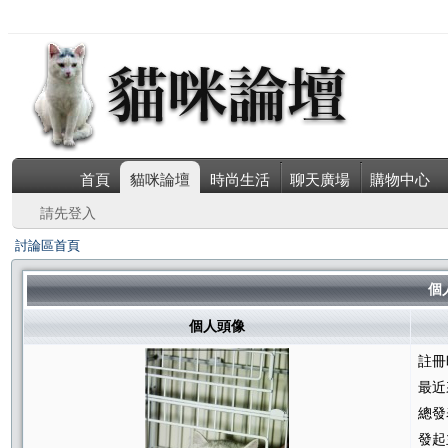
首頁
貓咪論壇
時尚生活
聊天廣場
購物中心
請先登入
討論區首頁
個人
個人頭像
註冊
最近
總發
發起