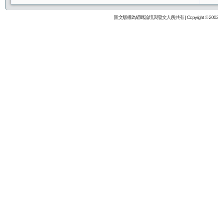
圖文版權為貓咪論壇與發文人所共有 | Copyright © 2002