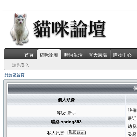
首頁
貓咪論壇
時尚生活
聊天廣場
購物中心
請先登入
討論區首頁
個
個人頭像
註冊
等級: 新手
最近
聯絡 spring893
總發
私人訊息:
發起