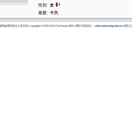
性別:
女
最愛:
十六
壇與發文人所共有 | Copyright © 2002-2014
Cat House BBS
| 廣告刊登請洽：
cathousebbs@gmail.com
或登入後