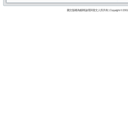
圖文版權為貓咪論壇與發文人所共有 | Copyright © 2002