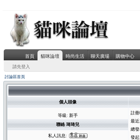
首頁
貓咪論壇
時尚生活
聊天廣場
購物中心
請先登入
討論區首頁
個人頭像
註冊
等級: 新手
最近
聯絡 琦琦兒
總發
私人訊息:
發起