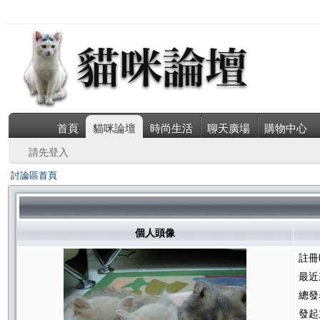
首頁
貓咪論壇
時尚生活
聊天廣場
購物中心
請先登入
討論區首頁
個人頭像
註冊
最近
總發
發起