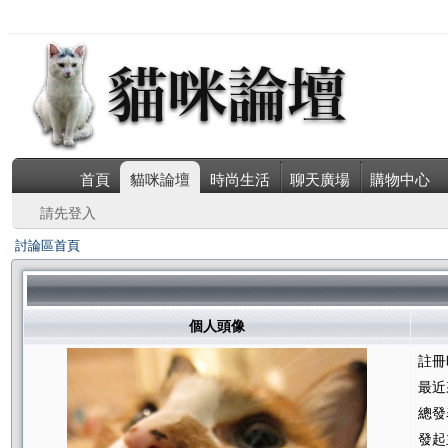
首頁
貓咪論壇
時尚生活
聊天廣場
購物中心
請先登入
討論區首頁
個人頭像
註冊
最近
總發
發起