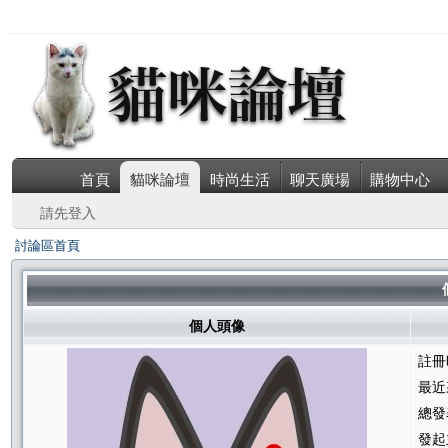
首頁
貓咪論壇
時尚生活
聊天廣場
購物中心
請先登入
討論區首頁
個人頭像
註冊
最近
總發
發起