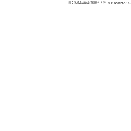
圖文版權為貓咪論壇與發文人所共有 | Copyright © 2002