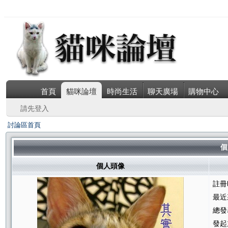
首頁
貓咪論壇
時尚生活
聊天廣場
購物中心
請先登入
討論區首頁
個
個人頭像
註冊
最近
總發
發起