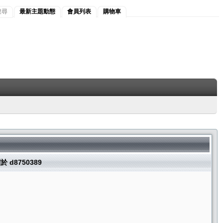
搜尋
最新主題動態
會員列表
購物車
於 d8750389