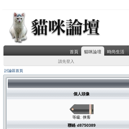
首頁
貓咪論壇
時尚生活
請先登入
討論區首頁
個人頭像
等級: 俠客
聯絡 d8750389