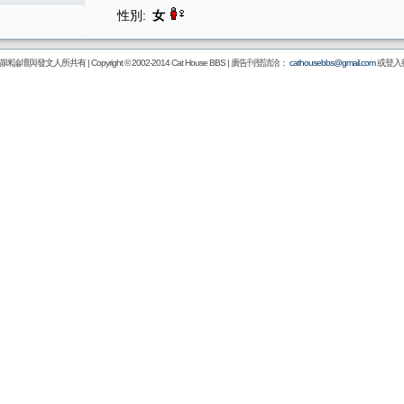
性別:
女
壇與發文人所共有 | Copyright © 2002-2014
Cat House BBS
| 廣告刊登請洽：
cathousebbs@gmail.com
或登入後