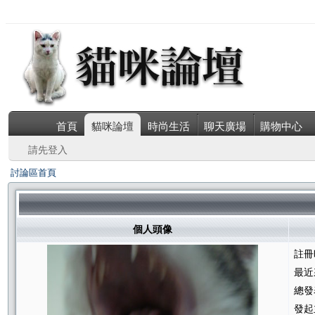
首頁
貓咪論壇
時尚生活
聊天廣場
購物中心
請先登入
討論區首頁
個人頭像
註冊
最近
總發
發起