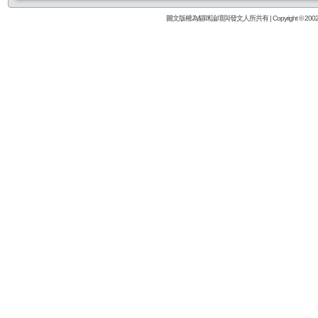
圖文版權為貓咪論壇與發文人所共有 | Copyright © 2002