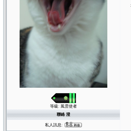
等級: 風雲使者
聯絡 澄
私人訊息: