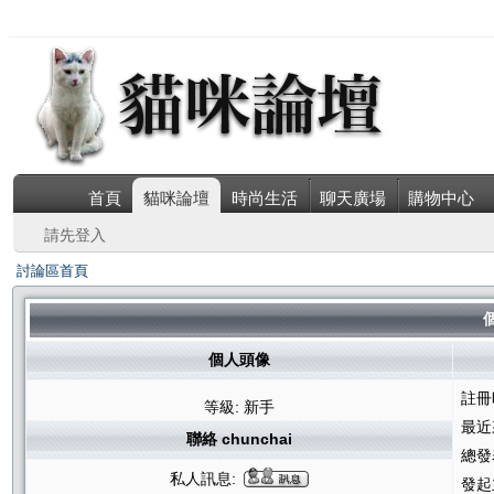
首頁
貓咪論壇
時尚生活
聊天廣場
購物中心
請先登入
討論區首頁
個
個人頭像
註冊
等級: 新手
最近
聯絡 chunchai
總發
私人訊息:
發起