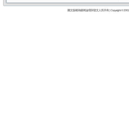
圖文版權為貓咪論壇與發文人所共有 | Copyright © 2002