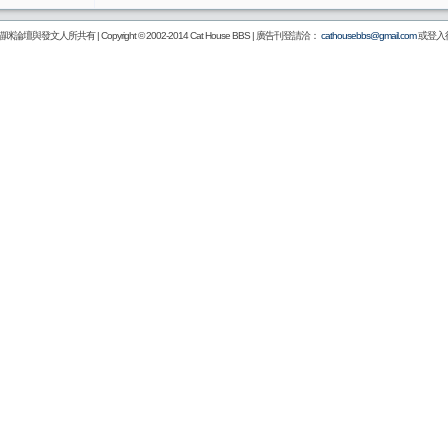
壇與發文人所共有 | Copyright © 2002-2014
Cat House BBS
| 廣告刊登請洽：
cathousebbs@gmail.com
或登入後