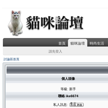
首頁
貓咪論壇
時尚生活
請先登入
討論區首頁
個人頭像
等級: 新手
聯絡 ike6674
私人訊息: