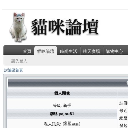
首頁
貓咪論壇
時尚生活
聊天廣場
購物中心
請先登入
討論區首頁
個人頭像
註冊
等級: 新手
最近
聯絡 yajou81
總發
私人訊息:
發起