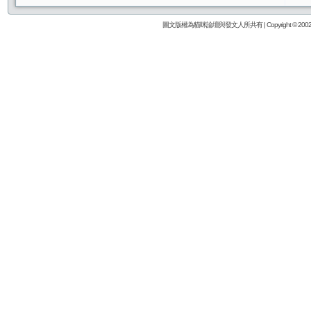
圖文版權為貓咪論壇與發文人所共有 | Copyright © 2002