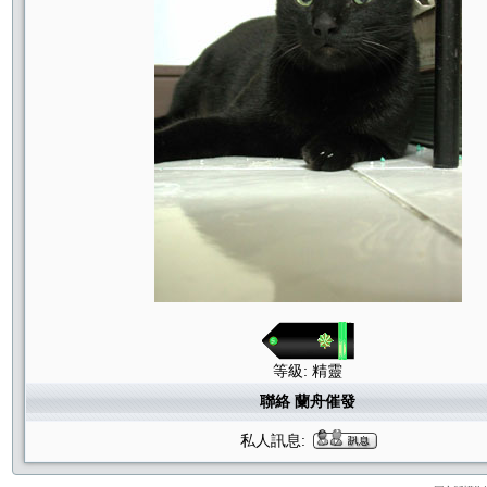
等級: 精靈
聯絡 蘭舟催發
私人訊息: