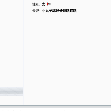
性別:
女
最愛:
小丸子球球優那嘿嘿嘿