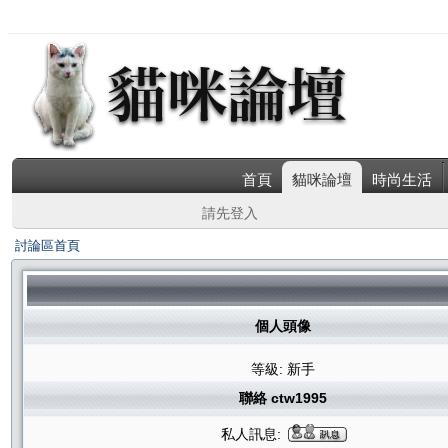
首頁
貓咪論壇
時尚生活
請先登入
討論區首頁
個人頭像
等級: 新手
聯絡 ctw1995
私人訊息: