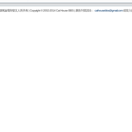
壇與發文人所共有 | Copyright © 2002-2014
Cat House BBS
| 廣告刊登請洽：
cathousebbs@gmail.com
或登入後