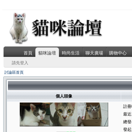
首頁
貓咪論壇
時尚生活
聊天廣場
購物中心
請先登入
討論區首頁
個人頭像
註冊
最近
總發
發起