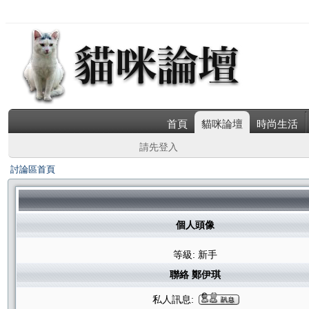
首頁
貓咪論壇
時尚生活
請先登入
討論區首頁
個人頭像
等級: 新手
聯絡 鄭伊琪
私人訊息: