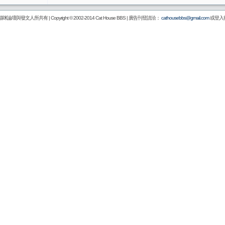
壇與發文人所共有 | Copyright © 2002-2014
Cat House BBS
| 廣告刊登請洽：
cathousebbs@gmail.com
或登入後