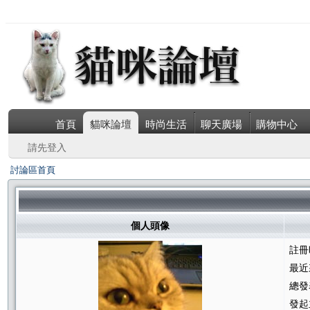
首頁
貓咪論壇
時尚生活
聊天廣場
購物中心
請先登入
討論區首頁
個人頭像
註冊
最近
總發
發起