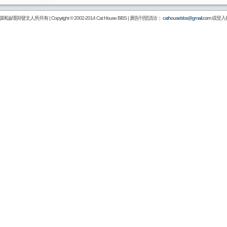
壇與發文人所共有 | Copyright © 2002-2014
Cat House BBS
| 廣告刊登請洽：
cathousebbs@gmail.com
或登入後