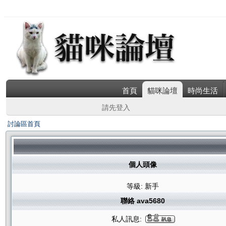
首頁
貓咪論壇
時尚生活
請先登入
討論區首頁
個人頭像
等級: 新手
聯絡 ava5680
私人訊息: