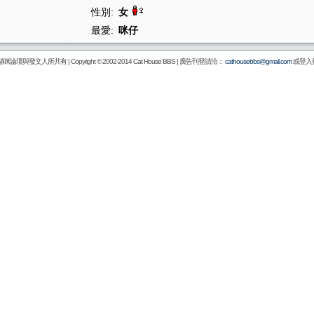
性別:
女
最愛:
咪仔
壇與發文人所共有 | Copyright © 2002-2014
Cat House BBS
| 廣告刊登請洽：
cathousebbs@gmail.com
或登入後