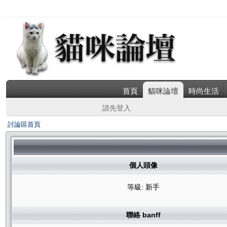
首頁
貓咪論壇
時尚生活
請先登入
討論區首頁
個人頭像
等級: 新手
聯絡 banff