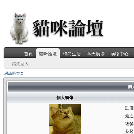
首頁
貓咪論壇
時尚生活
聊天廣場
購物中心
請先登入
討論區首頁
個人
個人頭像
註冊
最近
總發
發起