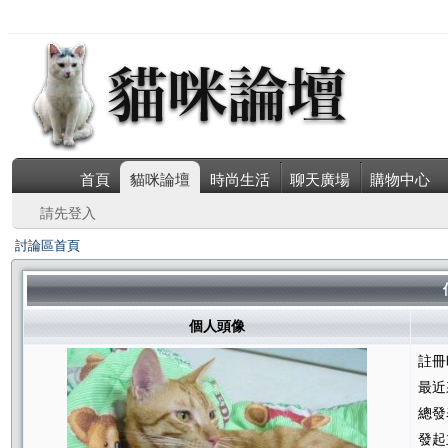
首頁
貓咪論壇
時尚生活
聊天廣場
購物中心
請先登入
討論區首頁
個人頭像
註冊
最近
總發
發起