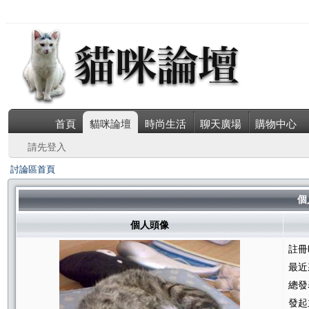
首頁
貓咪論壇
時尚生活
聊天廣場
購物中心
請先登入
討論區首頁
個人
個人頭像
註冊
最近
總發
發起