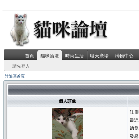
首頁
貓咪論壇
時尚生活
聊天廣場
購物中心
請先登入
討論區首頁
個人頭像
註冊
最近
總發
發起