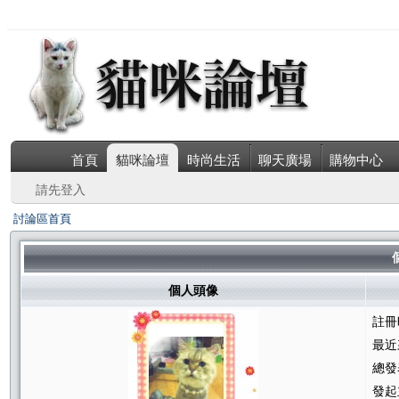
首頁
貓咪論壇
時尚生活
聊天廣場
購物中心
請先登入
討論區首頁
個人頭像
註冊
最近
總發
發起