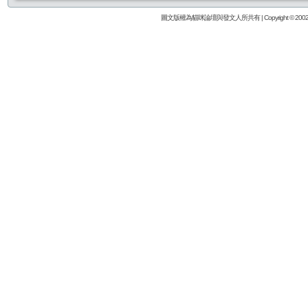
圖文版權為貓咪論壇與發文人所共有 | Copyright © 2002