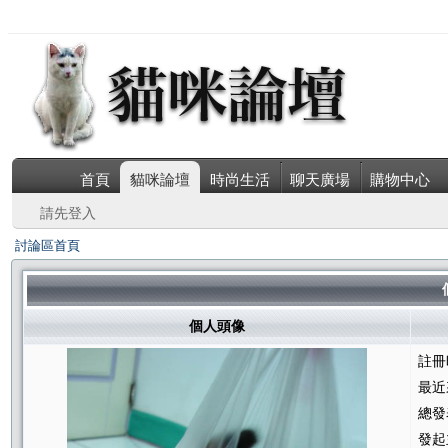
首頁
貓咪論壇
時尚生活
聊天廣場
購物中心
請先登入
討論區首頁
個人頭像
註冊
最近
總發
發起