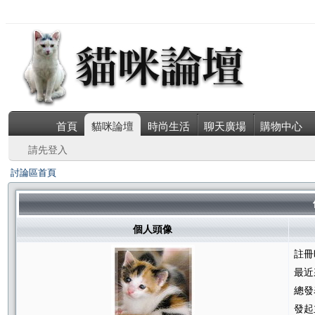
首頁
貓咪論壇
時尚生活
聊天廣場
購物中心
請先登入
討論區首頁
個人頭像
註冊
最近
總發
發起