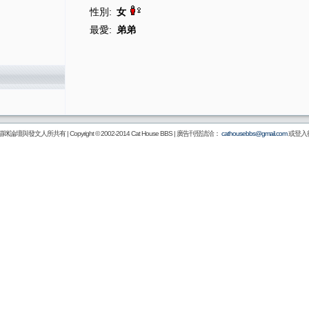
性別:
女
最愛:
弟弟
壇與發文人所共有 | Copyright © 2002-2014
Cat House BBS
| 廣告刊登請洽：
cathousebbs@gmail.com
或登入後