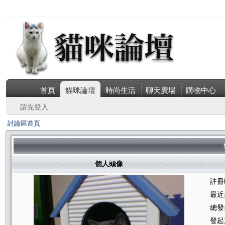
首頁
貓咪論壇
時尚生活
聊天廣場
購物中心
請先登入
討論區首頁
個人頭像
註冊
最近
總發
發起